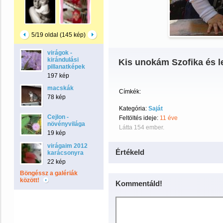
5/19 oldal (145 kép)
virágok -
kirándulási
Kis unokám Szofika és 
pillanatképek
197 kép
macskák
Címkék:
78 kép
Kategória:
Saját
Cejlon -
Feltöltés ideje:
11 éve
növényvilága
Látta 154 ember.
19 kép
virágaim 2012
Értékeld
karácsonyra
22 kép
Böngéssz a galériák
között!
Kommentáld!