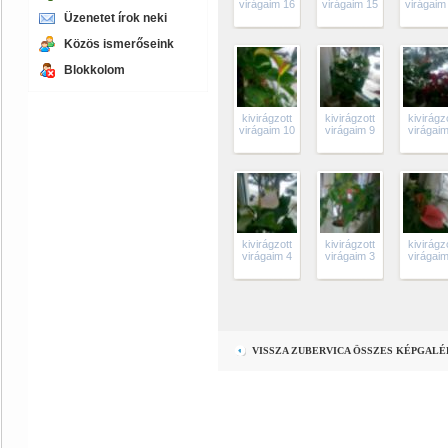
virágaim 16
virágaim 15
virágaim
Üzenetet írok neki
Közös ismerőseink
Blokkolom
kivirágzott
kivirágzott
kivirágz
virágaim 10
virágaim 9
virágaim
kivirágzott
kivirágzott
kivirágz
virágaim 4
virágaim 3
virágaim
VISSZA ZUBERVICA ÖSSZES KÉPGALÉ