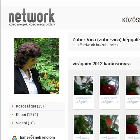
Zuber Vica (zubervica) képgalé
http://network.hu/zubervica
virágaim 2012 karácsonyra
kivirágzott
kivirágzott
kivirágz
virágaim 22
virágaim 21
virágaim
Közösségei
(35)
Képei
(1271)
Videói
(10)
Ismerősnek jelölöm
kivirágzott
kivirágzott
kivirágz