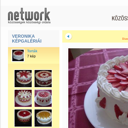
VERONIKA
Diav
KÉPGALÉRIÁI
Torták
7 kép