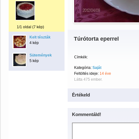
1/1 oldal (7 kép)
Kelt tészták
Túrótorta eperrel
4 kép
Sütemények
Címkék:
5 kép
Kategória:
Saját
Feltöltés ideje:
14 éve
Látta 475 ember.
Értékeld
Kommentáld!