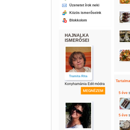
Üzenetet írok neki
Közös ismerőseink
Blokkolom
HAJNALKA
ISMERŐSEI
Tramita Rita
Tartalma
Konyhamánia Edit módra
5 éve
5 éve