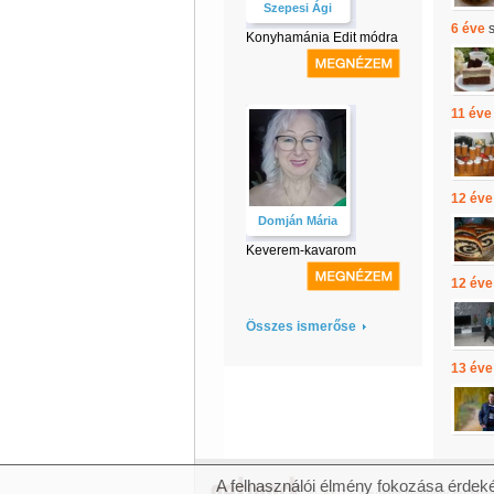
Szepesi Ági
6 éve
Konyhamánia Edit módra
11 éve
12 éve
Domján Mária
Keverem-kavarom
12 éve
Összes ismerőse
13 éve
A felhasználói élmény fokozása érdeké