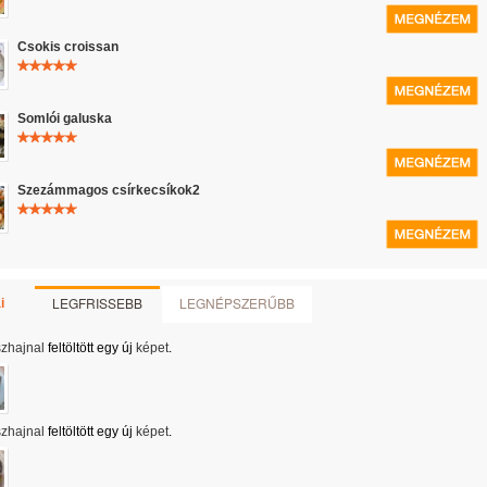
Csokis croissan
Somlói galuska
Szezámmagos csírkecsíkok2
LEGFRISSEBB
LEGNÉPSZERŰBB
i
szhajnal
feltöltött egy új
képet
.
szhajnal
feltöltött egy új
képet
.