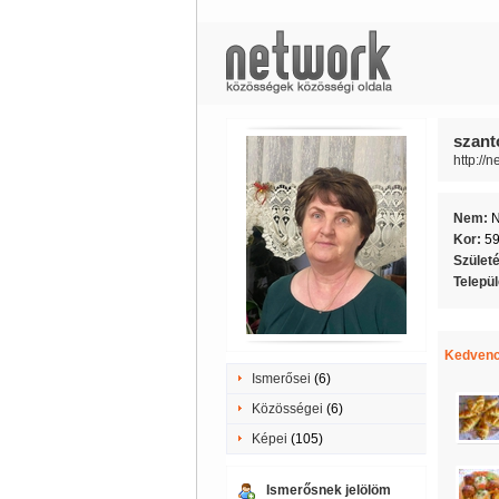
szant
http://
Nem:
Kor:
5
Szület
Telepü
Kedvenc
Ismerősei
(6)
Közösségei
(6)
Képei
(105)
Ismerősnek jelölöm