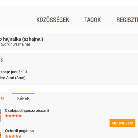
o hajnalka (szhajnal)
network.hu/szhajnal
Nő
9
ésnap:
január 13.
lés:
Arad (Arad)
KÉPEK
ei
Csokipudingos.croissan2
Oxfordi pogácsa