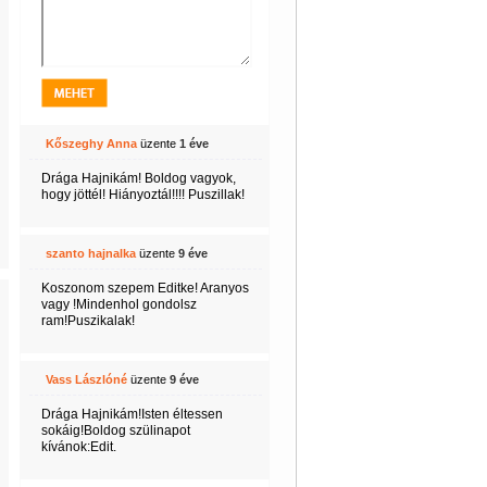
Kőszeghy Anna
üzente
1 éve
Drága Hajnikám! Boldog vagyok,
hogy jöttél! Hiányoztál!!!! Puszillak!
szanto hajnalka
üzente
9 éve
Koszonom szepem Editke! Aranyos
vagy !Mindenhol gondolsz
ram!Puszikalak!
Vass Lászlóné
üzente
9 éve
Drága Hajnikám!Isten éltessen
sokáig!Boldog szülinapot
kívánok:Edit.