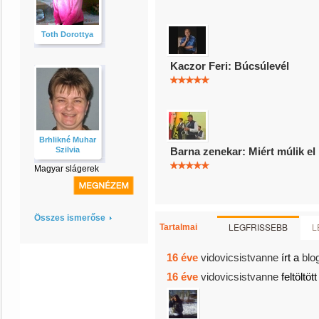
Toth Dorottya
Kaczor Feri: Búcsúlevél
Brhlikné Muhar
Szilvia
Barna zenekar: Miért múlik e
Magyar slágerek
Összes ismerőse
LEGFRISSEBB
L
Tartalmai
16 éve
vidovicsistvanne
írt a
blo
16 éve
vidovicsistvanne
feltöltöt