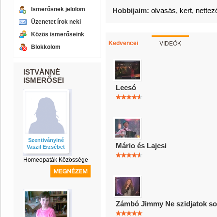
Ismerősnek jelölöm
Hobbijaim:
olvasás, kert, net
Üzenetet írok neki
Közös ismerőseink
VIDEÓK
Kedvencei
Blokkolom
ISTVÁNNÉ
ISMERŐSEI
Lecsó
Szentiványiné
Mário és Lajcsi
Vaszil Erzsébet
Homeopaták Közössége
Zámbó Jimmy Ne szidjatok s