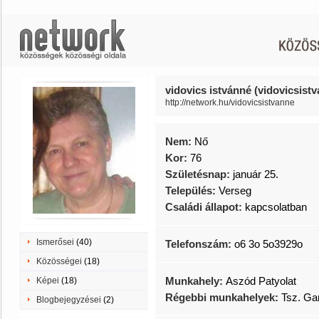
vidovics istvánné (vidovicsist
http://network.hu/vidovicsistvanne
Nem:
Nő
Kor:
76
Születésnap:
január 25.
Település:
Verseg
Családi állapot:
kapcsolatban
Ismerősei
(40)
Telefonszám:
o6 3o 5o3929o
Közösségei
(18)
Munkahely:
Aszód Patyolat
Képei
(18)
Régebbi munkahelyek:
Tsz. Ga
Blogbejegyzései
(2)