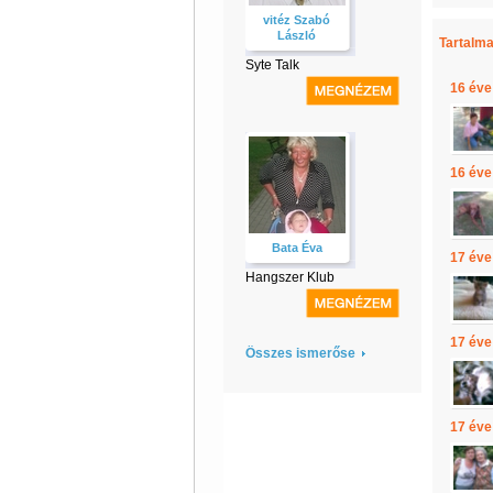
vitéz Szabó
László
Tartalma
Syte Talk
16 éve
16 éve
Bata Éva
17 éve
Hangszer Klub
17 éve
Összes ismerőse
17 éve