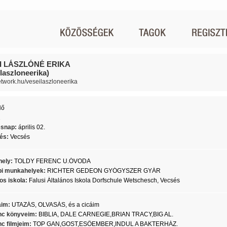
I LÁSZLÓNÉ ERIKA
laszloneerika)
network.hu/veseilaszloneerika
Nő
2
ésnap:
április 02.
lés:
Vecsés
ely:
TOLDY FERENC U.ÓVODA
i munkahelyek:
RICHTER GEDEON GYÓGYSZER GYÁR
os iskola:
Falusi Általános Iskola Dorfschule Wetschesch, Vecsés
aim:
UTAZÁS, OLVASÁS, és a cicáim
c könyveim:
BIBLIA, DALE CARNEGIE,BRIAN TRACY,BIG AL.
c filmjeim:
TOP GAN,GOST,ESŐEMBER,INDUL A BAKTERHÁZ.