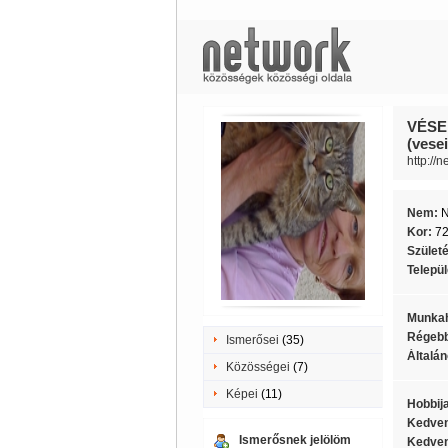
VÉSE
(vesei
http://
Nem:
Kor:
7
Szület
Telepü
Munkah
Régebb
Ismerősei
(35)
Általán
Közösségei
(7)
Képei
(11)
Hobbij
Kedven
Ismerősnek jelölöm
Kedven