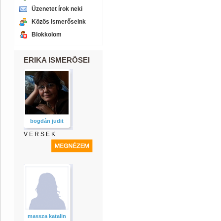
Üzenetet írok neki
Közös ismerőseink
Blokkolom
ERIKA ISMERŐSEI
bogdán judit
V E R S E K
massza katalin