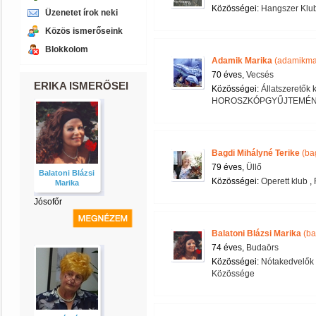
Közösségei:
Hangszer Klu
Üzenetet írok neki
Közös ismerőseink
Blokkolom
Adamik Marika
(adamikma
70 éves,
Vecsés
ERIKA ISMERŐSEI
Közösségei:
Állatszeretők 
HOROSZKÓPGYŰJTEMÉN
Bagdi Mihályné Terike
(ba
79 éves,
Üllő
Balatoni Blázsi
Közösségei:
Operett klub
,
Marika
Jósofőr
Balatoni Blázsi Marika
(ba
74 éves,
Budaörs
Közösségei:
Nótakedvelők 
Közössége