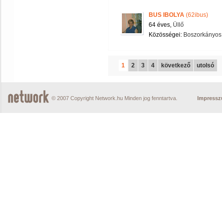
BUS IBOLYA
(62ibus)
64 éves,
Üllő
Közösségei:
Boszorkányos
1
2
3
4
következő
utolsó
© 2007 Copyright Network.hu Minden jog fenntartva.
Impress