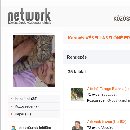
Keresés VÉSEI LÁSZLÓNÉ ERI
Rendezés
35 találat
Abainé Faragó Blanka
(ab
71 éves,
Budapest
Ismerősei
(35)
Közösségei:
Gyógyításról 
Közösségei
(7)
Képei
(11)
Adamek István
(kicsi52)
Ismerősnek jelölöm
73 éves,
Vecsés