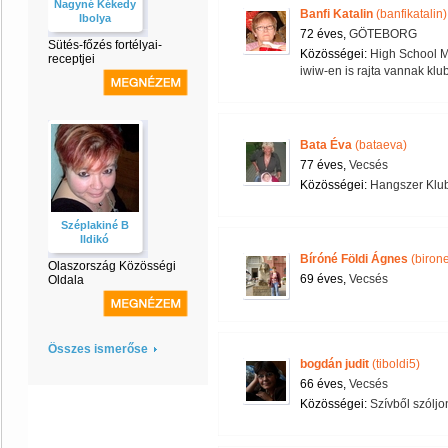
Nagyné Kékedy
Banfi Katalin
(banfikatalin)
Ibolya
72 éves,
GÖTEBORG
Sütés-főzés fortélyai-
Közösségei:
High School M
receptjei
iwiw-en is rajta vannak klu
Bata Éva
(bataeva)
77 éves,
Vecsés
Közösségei:
Hangszer Klu
Széplakiné B
Ildikó
Bíróné Földi Ágnes
(biron
Olaszország Közösségi
69 éves,
Vecsés
Oldala
Összes ismerőse
bogdán judit
(tiboldi5)
66 éves,
Vecsés
Közösségei:
Szívből szóljon