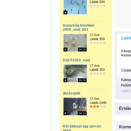
Látták:504
tiszavirág kisvideó
2009_xvid_001
17 éve
Leír
Látták:359
04:59
A törp
Kedven
DSCF2393_xvid
17 éve
Látták:353
Címké
Kateg
00:30
Feltöl
Látta 
darázspók
17 éve
Látták:2496
Érték
00:54
Két áldozat egy percen
Komm
belül