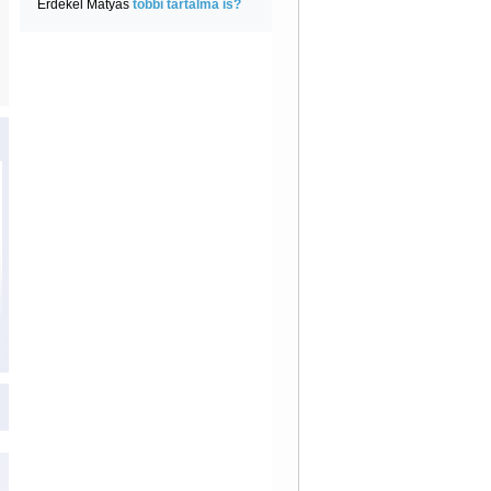
Érdekel Mátyás
többi tartalma is?