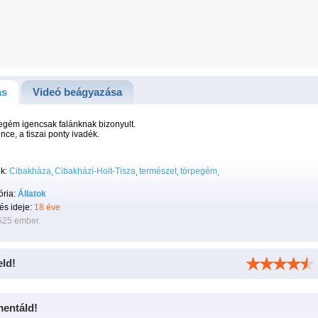
ás
Videó beágyazása
egém igencsak falánknak bizonyult.
ce, a tiszai ponty ivadék.
k:
Cibakháza
Cibakházi-Holt-Tisza
természet
törpegém
ória:
Állatok
tés ideje:
18 éve
525 ember.
eld!
entáld!