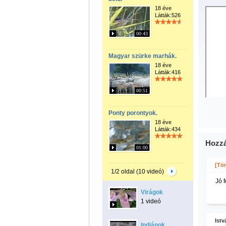
18 éve
Látták:526
00:43
Magyar szürke marhák.
18 éve
Látták:416
00:51
Ponty porontyok.
18 éve
Látták:434
Hozzá
01:00
[Tör
1/2 oldal (10 videó)
Jó f
Virágok
1 videó
Istv
Indiánok