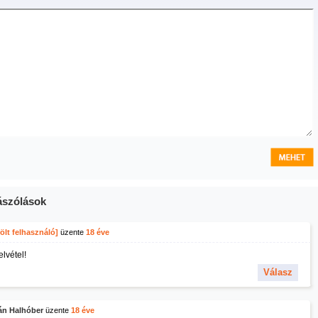
szólások
ölt felhasználó]
üzente
18 éve
elvétel!
Válasz
án Halhóber
üzente
18 éve