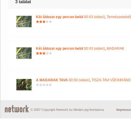
3 találat
Két áldozat egy percen belül
00:43 (videó)
,
Természetvédő
Két áldozat egy percen belül
00:43 (videó)
,
MADARAK
A MADARAK TAVA
00:00 (videó)
,
TISZA-TAVI VÍZI KIRÁN
© 2007 Copyright Network.hu Minden jog fenntartva.
Impress