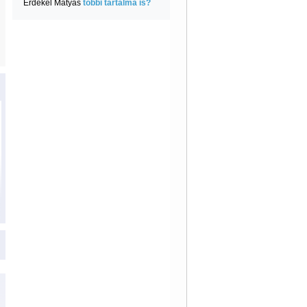
Érdekel Mátyás
többi tartalma is?