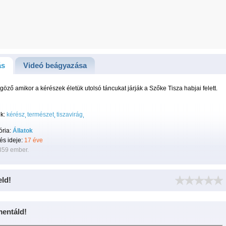
ás
Videó beágyazása
öző amikor a kérészek életük utolsó táncukat járják a Szőke Tisza habjai felett.
k:
kérész
természet
tiszavirág
ória:
Állatok
tés ideje:
17 éve
359 ember.
eld!
entáld!