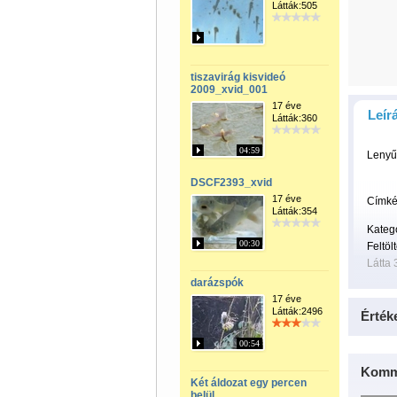
Látták:505
tiszavirág kisvideó
2009_xvid_001
17 éve
Leír
Látták:360
04:59
Lenyűg
DSCF2393_xvid
17 éve
Címké
Látták:354
Kateg
00:30
Feltöl
Látta 
darázspók
17 éve
Látták:2496
Érték
00:54
Komm
Két áldozat egy percen
belül