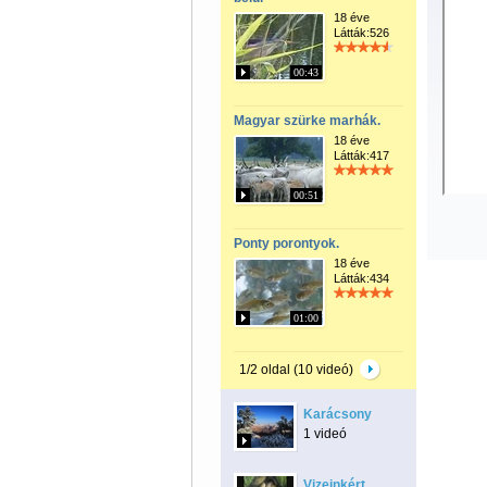
18 éve
Látták:526
00:43
Magyar szürke marhák.
18 éve
Látták:417
00:51
Ponty porontyok.
18 éve
Látták:434
01:00
1/2 oldal (10 videó)
Karácsony
1 videó
Vizeinkért.