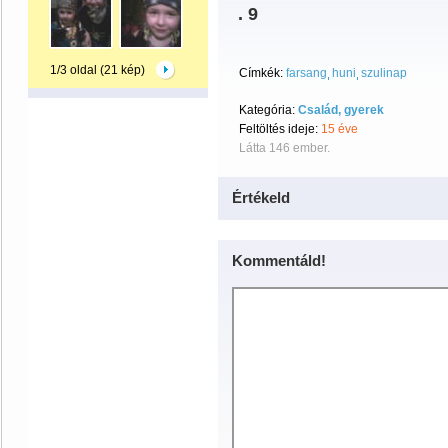
. 9
1/3 oldal (21 kép)
Címkék:
farsang
huni
szulinap
Kategória:
Család, gyerek
Feltöltés ideje:
15 éve
Látta 146 ember.
Értékeld
Kommentáld!