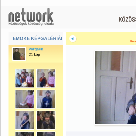
EMOKE KÉPGALÉRIÁI
Diav
vargaek
21 kép