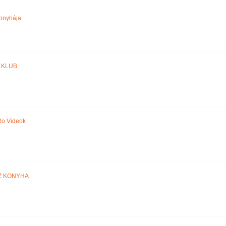
Név szerint
onyhája
 KLUB
o Videok
Z KONYHA