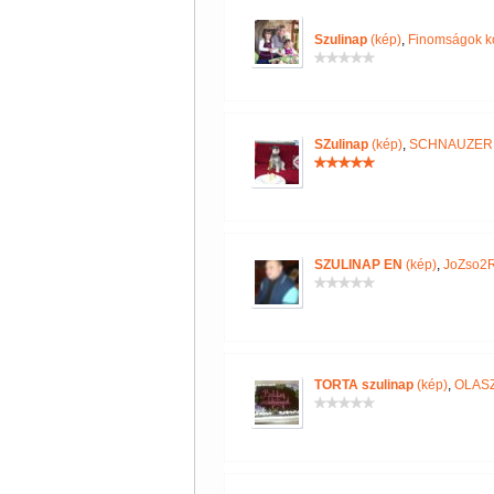
Szulinap
(kép)
,
Finomságok k
SZulinap
(kép)
,
SCHNAUZER
SZULINAP EN
(kép)
,
JoZso2R
TORTA szulinap
(kép)
,
OLAS