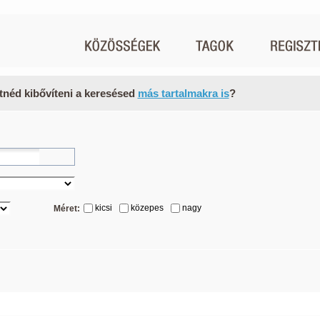
tnéd kibővíteni a keresésed
más tartalmakra is
?
kicsi
közepes
nagy
Méret: