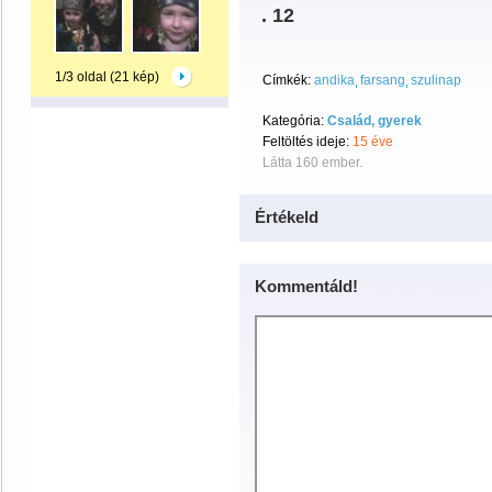
. 12
1/3 oldal (21 kép)
Címkék:
andika
farsang
szulinap
Kategória:
Család, gyerek
Feltöltés ideje:
15 éve
Látta 160 ember.
Értékeld
Kommentáld!