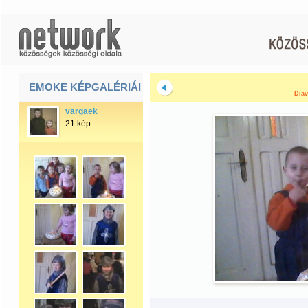
EMOKE KÉPGALÉRIÁI
Diav
vargaek
21 kép