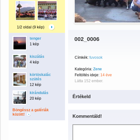
1/2 oldal (9 kép)
002_0006
tenger
1 kép
kiszálás
Címkék:
fuvosok
4 kép
Kategória:
Zene
körtöskalác
Feltöltés ideje:
14 éve
szütés
Látta 152 ember.
12 kép
kirándulás
Értékeld
20 kép
Böngéssz a galériák
között!
Kommentáld!