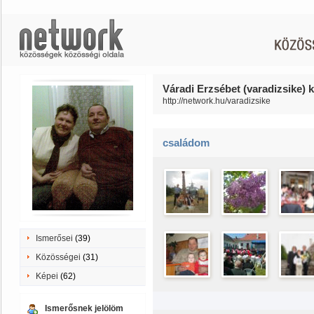
Váradi Erzsébet (varadizsike) k
http://network.hu/varadizsike
családom
Ismerősei
(39)
Közösségei
(31)
Képei
(62)
Ismerősnek jelölöm