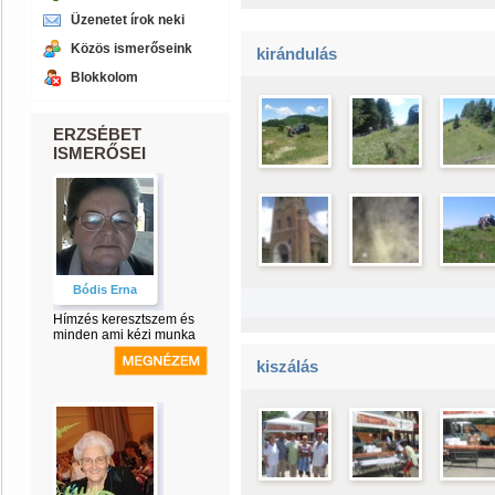
Üzenetet írok neki
Közös ismerőseink
kirándulás
Blokkolom
ERZSÉBET
ISMERŐSEI
Bódis Erna
Hímzés keresztszem és
minden ami kézi munka
kiszálás