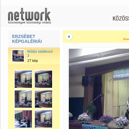
ERZSÉBET
Diav
KÉPGALÉRIÁI
Nótás találkozó
2
27 kép