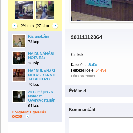
2/4 oldal (27 kép)
20111112064
Kis unokáim
78 kép
HAjDUNÁNÁSI
Címkék:
NÓTA ESt
26 kép
Kategória:
Saját
Feltöltés ideje:
14 éve
HAJDÚNÁNÁSI
NÓTÁS BARÁTI
Látta 88 ember.
TALÁLKOZÓ
70 kép
Értékeld
2012 május 26
Nótaest
Gyöngyöstarján
64 kép
Kommentáld!
Böngéssz a galériák
között!