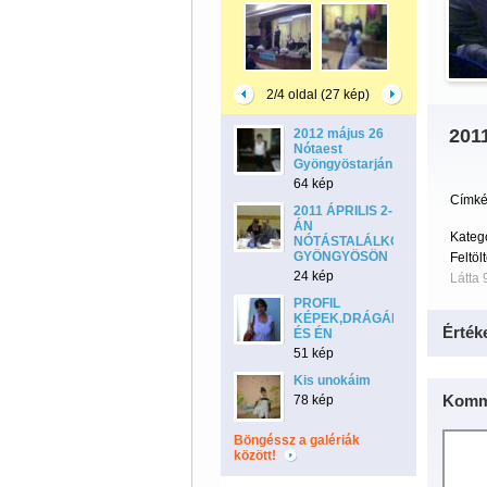
2/4 oldal (27 kép)
201
2012 május 26
Nótaest
Gyöngyöstarján
64 kép
Címké
2011 ÁPRILIS 2-
ÁN
Kateg
NÓTÁSTALÁLKOZÓ
GYÖNGYÖSÖN
Feltöl
24 kép
Látta 
PROFIL
KÉPEK,DRÁGÁM
Érték
ÉS ÉN
51 kép
Kis unokáim
Komm
78 kép
Böngéssz a galériák
között!