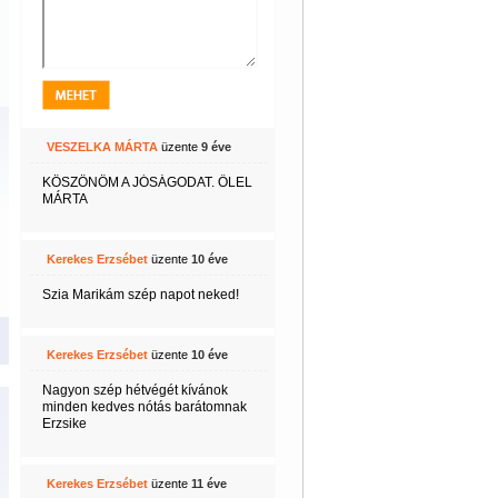
VESZELKA MÁRTA
üzente
9 éve
KÖSZÖNÖM A JÓSÁGODAT. ŐLEL
MÁRTA
Kerekes Erzsébet
üzente
10 éve
Szia Marikám szép napot neked!
Kerekes Erzsébet
üzente
10 éve
Nagyon szép hétvégét kívánok
minden kedves nótás barátomnak
Erzsike
Kerekes Erzsébet
üzente
11 éve