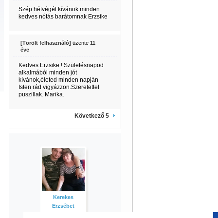
Szép hétvégét kívánok minden
kedves nótás barátomnak Erzsike
[Törölt felhasználó]
üzente
11
éve
Kedves Erzsike ! Születésnapod
alkalmából minden jót
kívánok,életed minden napján
Isten rád vigyázzon.Szeretettel
puszillak. Marika.
Következő 5
Kerekes
Erzsébet