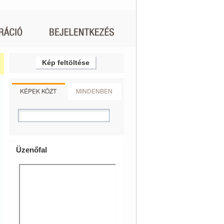
Kép feltöltése
KÉPEK KÖZT
MINDENBEN
Üzenőfal