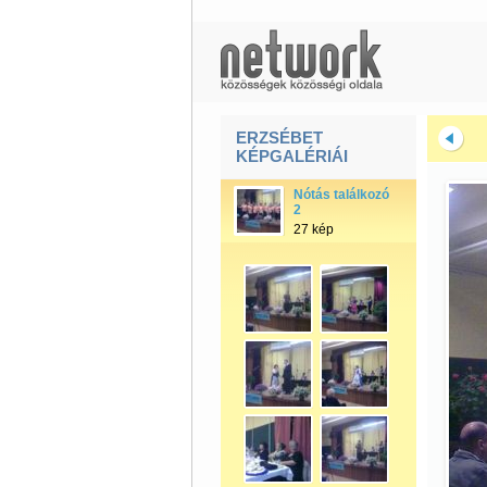
ERZSÉBET
KÉPGALÉRIÁI
Nótás találkozó
2
27 kép