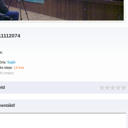
11112074
k:
ória:
Saját
tés ideje:
14 éve
95 ember.
eld
entáld!