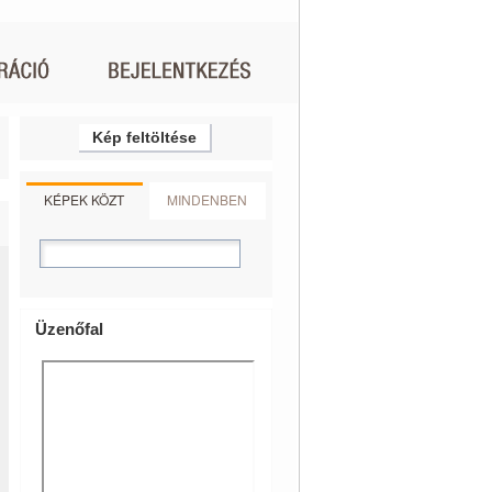
Kép feltöltése
KÉPEK KÖZT
MINDENBEN
Üzenőfal