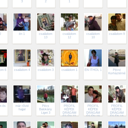
3
2
1
2
én 1
családom
családom
családom
családom 9
13
12
10
om 6
családom 4
családom 3
családom 1
ÉN ITHOL 1
Pécsi
Korháztérnél
m és
már rővid
Pécs
PROFIL
PROFIL
PROFIL
hajjal
Balokány
KÉPEK
KÉPEK
KÉPEK
Liget 3
DRÁGÁM
DRÁGÁM
DRÁGÁM
ÉS ÉN 22
ÉS ÉN 19
ÉS ÉN 18