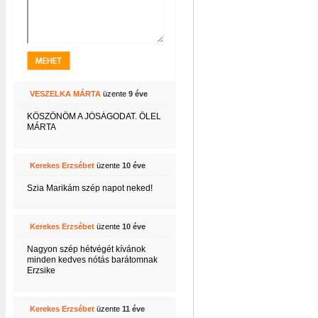
VESZELKA MÁRTA
üzente
9 éve
KÖSZÖNÖM A JÓSÁGODAT. ŐLEL
MÁRTA
Kerekes Erzsébet
üzente
10 éve
Szia Marikám szép napot neked!
Kerekes Erzsébet
üzente
10 éve
Nagyon szép hétvégét kívánok
minden kedves nótás barátomnak
Erzsike
Kerekes Erzsébet
üzente
11 éve