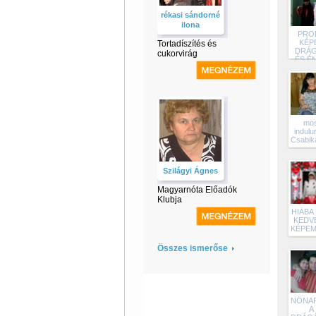
rékasi sándorné
ilona
PRO
KÉP
Tortadíszítés és
DRÁ
cukorvirág
ÉS ÉN
mos
indulu
Csabik
Szilágyi Ágnes
Magyarnóta Előadók
Klubja
HIÁBA 
KEDV
KÉPEM!!
Összes ismerőse
NŐNA
A