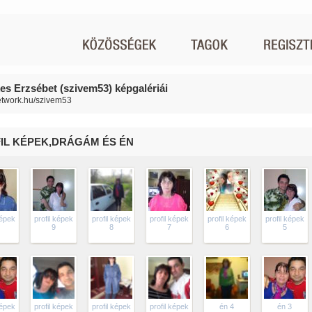
es Erzsébet (szivem53) képgalériái
network.hu/szivem53
IL KÉPEK,DRÁGÁM ÉS ÉN
képek
profil képek
profil képek
profil képek
profil képek
profil képek
9
8
7
6
5
képek
profil képek
profil képek
profil képek
én 4
én 3