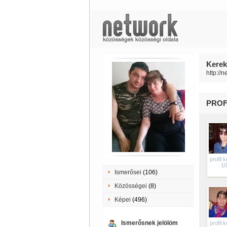
Kerek
http://
PROF
profil 
10
Ismerősei
(106)
Közösségei
(8)
Képei
(496)
Ismerősnek jelölöm
profil 