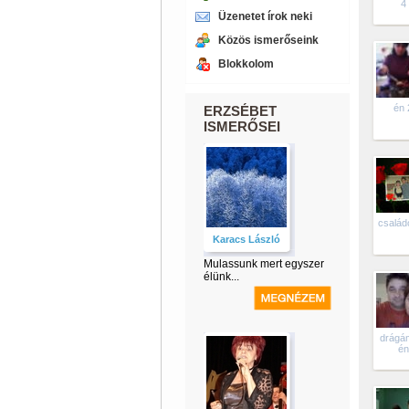
4
Üzenetet írok neki
Közös ismerőseink
Blokkolom
én 
ERZSÉBET
ISMERŐSEI
család
Karacs László
Mulassunk mert egyszer
élünk...
drágá
én