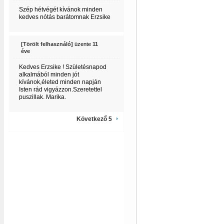
Szép hétvégét kívánok minden
kedves nótás barátomnak Erzsike
[Törölt felhasználó]
üzente
11
éve
Kedves Erzsike ! Születésnapod
alkalmából minden jót
kívánok,életed minden napján
Isten rád vigyázzon.Szeretettel
puszillak. Marika.
Következő 5
!!!!