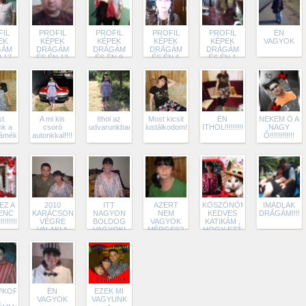
FIL
PROFIL
PROFIL
PROFIL
PROFIL
ÉN
EK
KÉPEK
KÉPEK
KÉPEK
KÉPEK
VAGYOK
GÁM
DRÁGÁM
DRÁGÁM
DRÁGÁM
DRÁGÁM
 17
ÉS ÉN 13
ÉS ÉN 9
ÉS ÉN 6
ÉS ÉN 1
t
A mi kis
Ithol az
Most kicsit
ÉN
NEKEM Ő A
nk a
csoró
udvarunkban!
lustálkodom!
ITHOL!!!!!!!!!!!
NAGY
ámékhoz!
autonkkal!!!!!!!!!
Ő!!!!!!!!!!!!
EZ A
2010
ITT
AZÉRT
KÖSZÖNÖM
IMÁDLAK
ENC
KARÁCSONY
NAGYON
NEM
KEDVES
DRÁGÁM!!!!!!!!
!!!!!!
VÉGRE
BOLDOG
VAGYOK
KATIKÁM ,
VALAKI A
VAGYOK!
MÉRGES?
HOGY EZT
DRÁGÁMMAL
CSAK UGY
A KÉPET
IS LE
NÉZEK KI!
ELKÜLDTED
FOTOZOTT!
NEKEM!
PKOR
ÉN
EZEK MI
VAGYOK
VAGYUNK