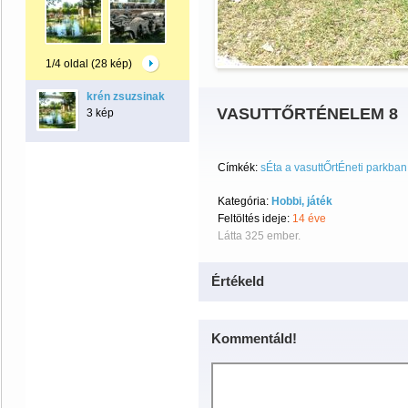
1/4 oldal (28 kép)
krén zsuzsinak
VASUTTŐRTÉNELEM 8
3 kép
Címkék:
sÉta a vasuttŐrtÉneti parkban
Kategória:
Hobbi, játék
Feltöltés ideje:
14 éve
Látta 325 ember.
Értékeld
Kommentáld!