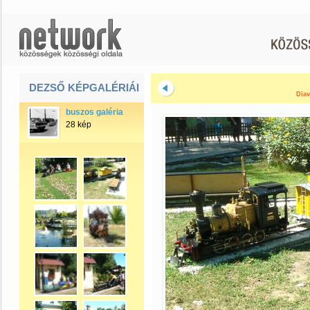
DEZSŐ KÉPGALÉRIÁI
Diav
buszos galéria
28 kép