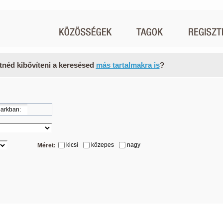
tnéd kibővíteni a keresésed
más tartalmakra is
?
kicsi
közepes
nagy
Méret: