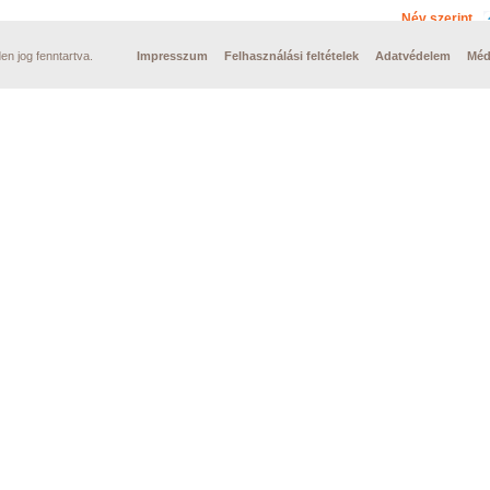
Név szerint
n jog fenntartva.
Impresszum
Felhasználási feltételek
Adatvédelem
Méd