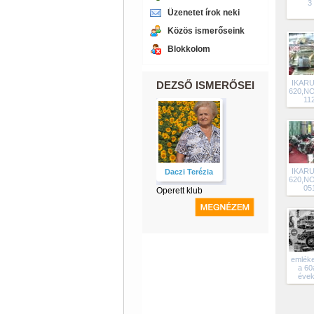
3
Üzenetet írok neki
Közös ismerőseink
Blokkolom
IKARU
DEZSŐ ISMERŐSEI
620,N
11
IKARU
Daczi Terézia
620,N
05
Operett klub
emlék
a 60
évek