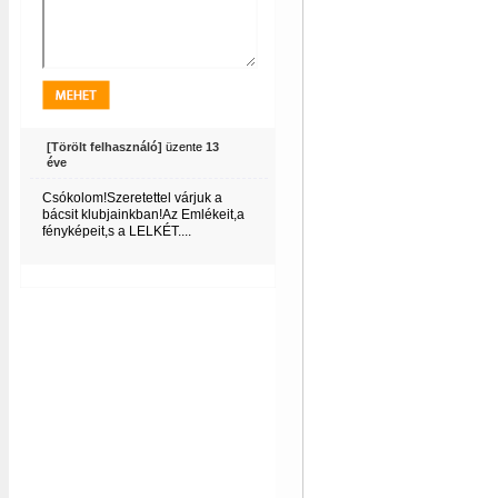
LGIA
LGIA
[Törölt felhasználó]
üzente
13
éve
Csókolom!Szeretettel várjuk a
bácsit klubjainkban!Az Emlékeit,a
fényképeit,s a LELKÉT....