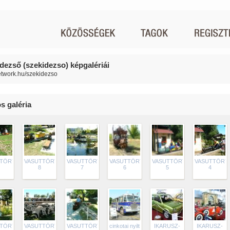
 dezső (szekidezso) képgalériái
network.hu/szekidezso
s galéria
TTŐRTÉNELEM
VASUTTŐRTÉNELEM
VASUTTŐRTÉNELEM
VASUTTŐRTÉNELEM
VASUTTŐRTÉNELEM
VASUTTŐRT
8
7
6
5
4
TTŐRTÉNELEM
VASUTTŐRTÉNELEM
VASUTTŐRTÉNELEM
cinkotai nyilt
IKARUSZ-
IKARUSZ-