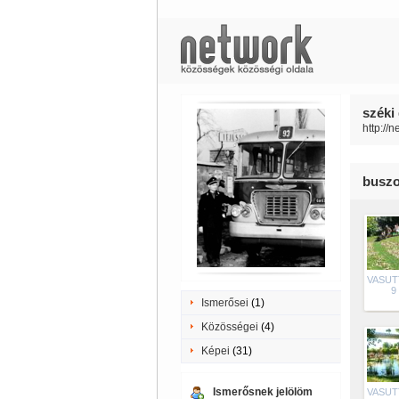
széki
http://
buszo
VASU
9
Ismerősei
(1)
Közösségei
(4)
Képei
(31)
Ismerősnek jelölöm
VASU