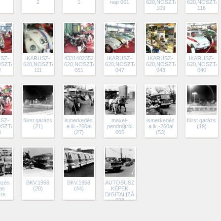
2
1
nap 001
620,NOSZTALGIA
620,NOSZTA
109
116
SZ-
IKARUSZ-
4331402352_IKARUSZ-
IKARUSZ-
IKARUSZ-
IKARUSZ-
OSZTALGIA
620,NOSZTALGIA
620,NOSZTALGIA
620,NOSZTALGIA
620,NOSZTALGIA
620,NOSZTA
2
111
051
047
043
040
SZ-
fürst garázs
ismerkedés
maxel-
ismerkedés
fürst garázs
OSZTALGIA
(21)
a ik.-260al
pendrájtról
a ik.-260al
(19)
1
(27)
005
(53)
ezés
BKV.1958
BKV.1958
AUTÓBUSZOS
as
(28)
(44)
KÉPEK
re
DIGITALIZÁLVA
038