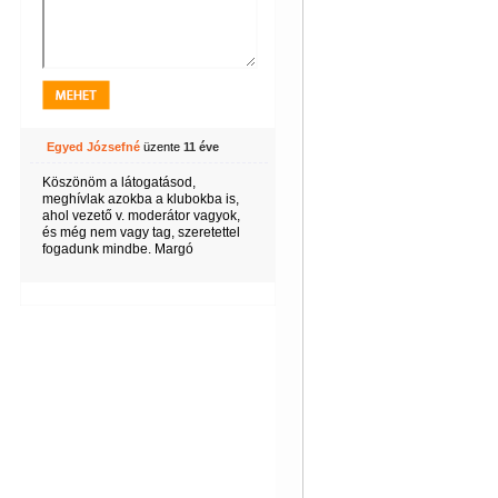
Egyed Józsefné
üzente
11 éve
Köszönöm a látogatásod,
meghívlak azokba a klubokba is,
ahol vezető v. moderátor vagyok,
és még nem vagy tag, szeretettel
fogadunk mindbe. Margó