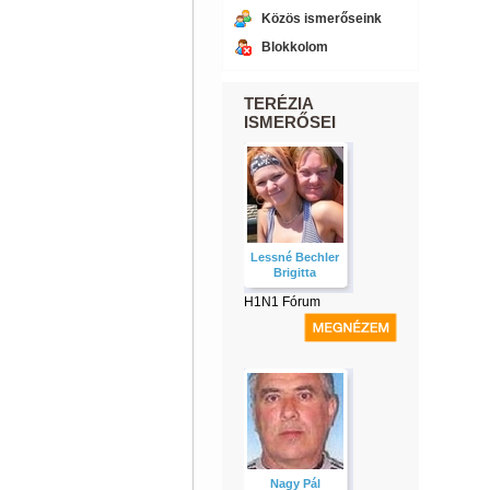
Közös ismerőseink
Blokkolom
TERÉZIA
ISMERŐSEI
Lessné Bechler
Brigitta
H1N1 Fórum
Nagy Pál