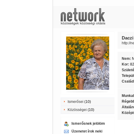
Daczi 
http://
Nem:
Kor:
8
Szület
Telepü
Családi
Munkah
Régebb
Ismerősei
(10)
Általán
Közösségei
(10)
Középi
Ismerősnek jelölöm
Üzenetet írok neki