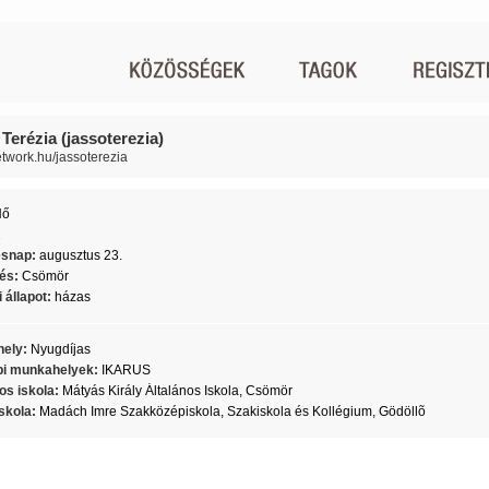
Terézia (jassoterezia)
network.hu/jassoterezia
Nő
2
ésnap:
augusztus 23.
lés:
Csömör
 állapot:
házas
ely:
Nyugdíjas
i munkahelyek:
IKARUS
os iskola:
Mátyás Király Általános Iskola, Csömör
skola:
Madách Imre Szakközépiskola, Szakiskola és Kollégium, Gödöllõ