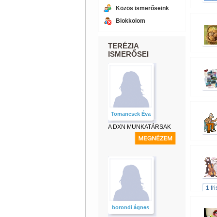
Közös ismerőseink
Blokkolom
TERÉZIA
ISMERŐSEI
Tomancsek Éva
A DXN MUNKATÁRSAK
1
fr
borondi ágnes