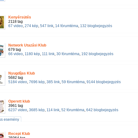
Kenyérsütés
2118 tag
67 video
,
274 kép
,
547 link
,
14 fórumtéma
,
132 blogbejegyzés
Network Utazási Klub
679 tag
66 video
,
1180 kép
,
111 link
,
30 fórumtéma
,
192 blogbejegyzés
Nyugdíjas Klub
5682 tag
5184 video
,
7696 kép
,
385 link
,
59 fórumtéma
,
9144 blogbejegyzés
Operett klub
3961 tag
6237 video
,
3685 kép
,
114 link
,
52 fórumtéma
,
642 blogbejegyzés
iss esemény
Recept Klub