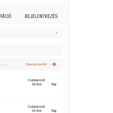
Szerep szerint
Csatlakozott :
16 éve
Tag
Csatlakozott :
15 éve
Tag