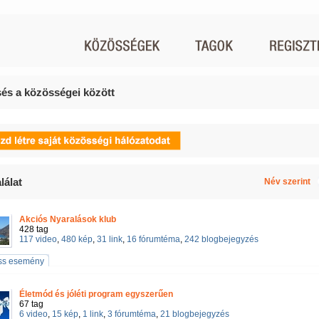
és a közösségei között
lálat
Név szerint
Akciós Nyaralások klub
428 tag
117 video
,
480 kép
,
31 link
,
16 fórumtéma
,
242 blogbejegyzés
iss esemény
Életmód és jóléti program egyszerűen
67 tag
6 video
,
15 kép
,
1 link
,
3 fórumtéma
,
21 blogbejegyzés