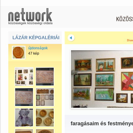
LÁZÁR KÉPGALÉRIÁI
Diav
újdonságok
47 kép
faragásaim és festmény