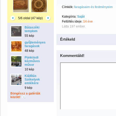
Címkék:
faragásaim és festményeim
Kategória:
Saját
5/6 oldal (47 kép)
Feltöltés ideje:
14 éve
Látta 197 ember.
Bátaszéki
templom
55 kép
Értékeld
gyűjteményes
faragások
48 kép
Kommentáld!
Pünkösdi
kézműves
műsor
10 kép
Kiállítás
Székelyek
emlékére
9 kép
Böngéssz a galériák
között!