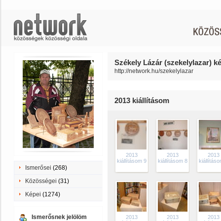
Székely Lázár (szekelylazar) ké
http://network.hu/szekelylazar
2013 kiállításom
2013
2013
2013
kiállításom 9
kiállításom 8
kiállítás
Ismerősei
(268)
Közösségei
(31)
Képei
(1274)
Ismerősnek jelölöm
2013
2013
2013