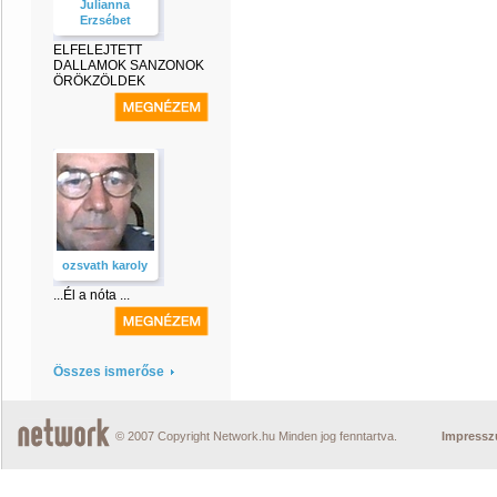
Julianna
Erzsébet
ELFELEJTETT
DALLAMOK SANZONOK
ÖRÖKZÖLDEK
ozsvath karoly
...Él a nóta ...
Összes ismerőse
© 2007 Copyright Network.hu Minden jog fenntartva.
Impress