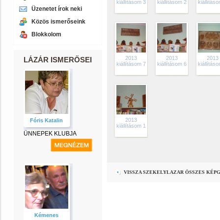
kiállításom 3
kiállításom 2
kiállítás
Üzenetet írok neki
Közös ismerőseink
Blokkolom
2013
2013
2013
LÁZÁR ISMERŐSEI
kiállításom 7
kiállításom 6
kiállítás
2013
Fóris Katalin
kiállításom 1
ÜNNEPEK KLUBJA
VISSZA SZEKELYLAZAR ÖSSZES KÉP
Kémenes