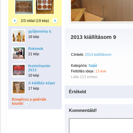
2/3 oldal (19 kép)
gyűjtemény ii.
2013 kiállításom 9
16 kép
Rokonok
21 kép
Címkék:
2013 kiállításom
Kategória:
Saját
festményeim
2013
Feltöltés ideje:
13 éve
10 kép
Látta 213 ember.
A kiállítás képei
17 kép
Értékeld
Böngéssz a galériák
között!
Kommentáld!