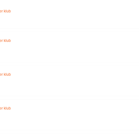
Név szerint
r klub
r klub
r klub
r klub