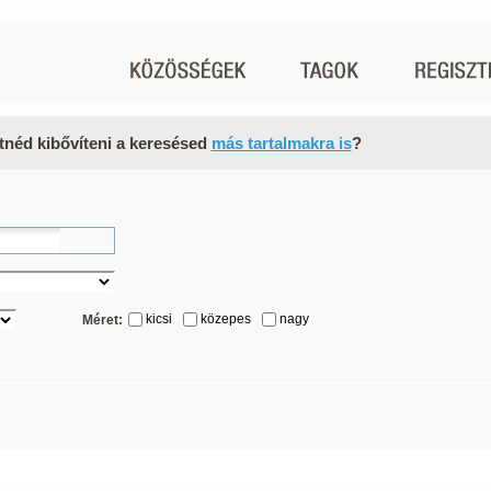
tnéd kibővíteni a keresésed
más tartalmakra is
?
kicsi
közepes
nagy
Méret: