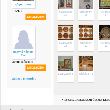
gógucz nora
3D ART
kiállításom
kiállításom
kiállítá
19
18
17
kiállításom
kiállításom
kiállítá
13
12
11
Nagyné Németh
Éva
Üvegfestők klub
kiállításom 4
kiállításom 1
Összes ismerőse
VISSZA SZEKELYLAZAR ÖSSZES KÉP