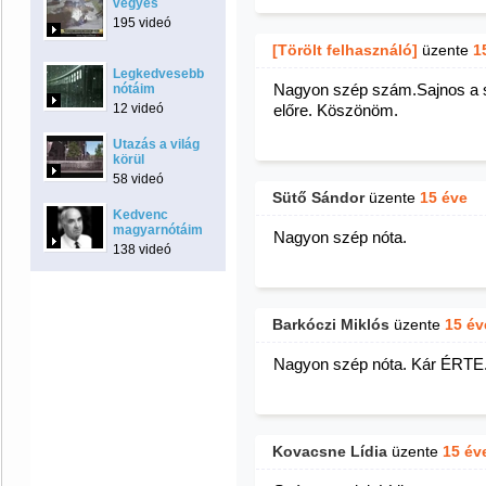
vegyes
195 videó
[Törölt felhasználó]
üzente
1
Legkedvesebb
Nagyon szép szám.Sajnos a s
nótáim
12 videó
előre. Köszönöm.
Utazás a világ
körül
58 videó
Sütő Sándor
üzente
15 éve
Kedvenc
magyarnótáim
Nagyon szép nóta.
138 videó
Barkóczi Miklós
üzente
15 év
Nagyon szép nóta. Kár ÉRTE
Kovacsne Lídia
üzente
15 év