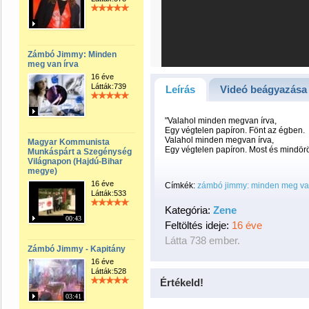
Zámbó Jimmy: Minden
meg van írva
16 éve
Látták:739
Leírás
Videó beágyazása
"Valahol minden megvan írva,
Egy végtelen papíron. Fönt az égben.
Valahol minden megvan írva,
Magyar Kommunista
Egy végtelen papíron. Most és mindörö
Munkáspárt a Szegénység
Világnapon (Hajdú-Bihar
megye)
16 éve
Címkék:
zámbó jimmy: minden meg van
Látták:533
Kategória:
Zene
00:43
Feltöltés ideje:
16 éve
Látta 738 ember.
Zámbó Jimmy - Kapitány
16 éve
Látták:528
Értékeld!
03:41