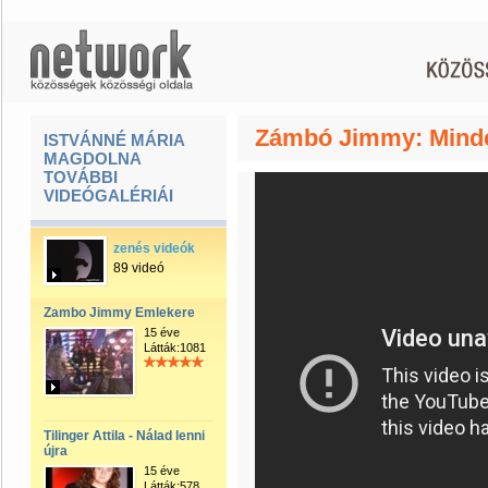
Zámbó Jimmy: Minde
ISTVÁNNÉ MÁRIA
MAGDOLNA
TOVÁBBI
VIDEÓGALÉRIÁI
zenés videók
89 videó
Zambo Jimmy Emlekere
15 éve
Látták:1081
Tilinger Attila - Nálad lenni
újra
15 éve
Látták:578