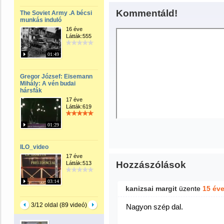
Kommentáld!
The Soviet Army .A bécsi
munkás induló
16 éve
Látták:555
01:49
Gregor József: Eisemann
Mihály: A vén budai
hársfák
17 éve
Látták:619
01:29
ILO_video
17 éve
Hozzászólások
Látták:513
03:14
kanizsai margit
üzente
15 év
3/12 oldal (89 videó)
Nagyon szép dal.