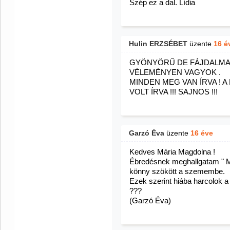
Szép ez a dal. Lídia
Hulin ERZSÉBET
üzente
16 é
GYÖNYÖRŰ DE FÁJDALMAS 
VÉLEMÉNYEN VAGYOK .
MINDEN MEG VAN ÍRVA ! 
VOLT ÍRVA !!! SAJNOS !!!
Garzó Éva
üzente
16 éve
Kedves Mária Magdolna !
Ébredésnek meghallgatam " Mi
könny szökött a szemembe.
Ezek szerint hiába harcolok 
???
(Garzó Éva)