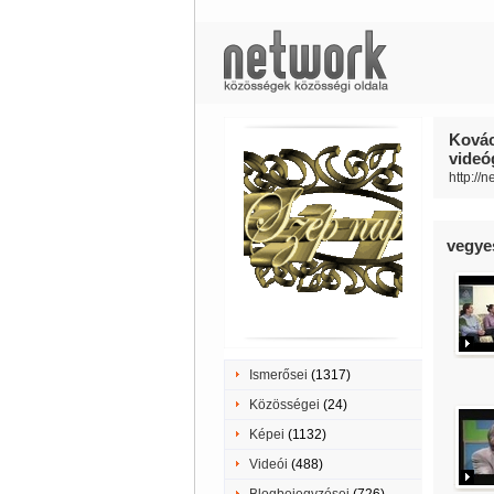
Kovác
videóg
http://n
vegye
Ismerősei
(1317)
Közösségei
(24)
Képei
(1132)
Videói
(488)