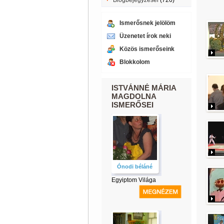
Blogbejegyzései
(726)
Ismerősnek jelölöm
Üzenetet írok neki
Közös ismerőseink
Blokkolom
ISTVÁNNÉ MÁRIA
MAGDOLNA
ISMERŐSEI
Ónodi béláné
Egyiptom Világa