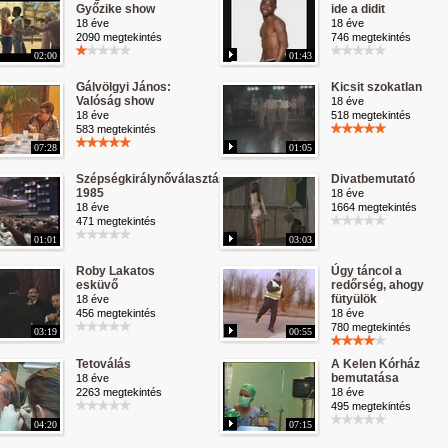
Győzike show
ide a didit
18 éve
18 éve
2090 megtekintés
746 megtekintés
02:00
01:43
Gálvölgyi János:
Kicsit szokatlan
Valóság show
18 éve
18 éve
518 megtekintés
583 megtekintés
07:28
01:05
Szépségkirálynőválasztás
Divatbemutató
1985
18 éve
18 éve
1664 megtekintés
471 megtekintés
01:01
03:03
Roby Lakatos
Úgy táncol a
esküvő
redőrség, ahogy
fütyülök
18 éve
456 megtekintés
18 éve
780 megtekintés
03:19
00:55
Tetoválás
A Kelen Kórház
bemutatása
18 éve
2263 megtekintés
18 éve
495 megtekintés
04:20
07:15