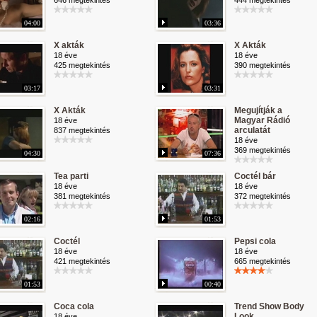
646 megtekintés
444 megtekintés
04:00
03:36
X akták
X Akták
18 éve
18 éve
425 megtekintés
390 megtekintés
03:17
03:31
X Akták
Megujítják a
Magyar Rádió
18 éve
arculatát
837 megtekintés
18 éve
369 megtekintés
04:30
07:36
Tea parti
Coctél bár
18 éve
18 éve
381 megtekintés
372 megtekintés
02:16
01:53
Coctél
Pepsi cola
18 éve
18 éve
421 megtekintés
665 megtekintés
01:53
00:40
Coca cola
Trend Show Body
Look
18 éve