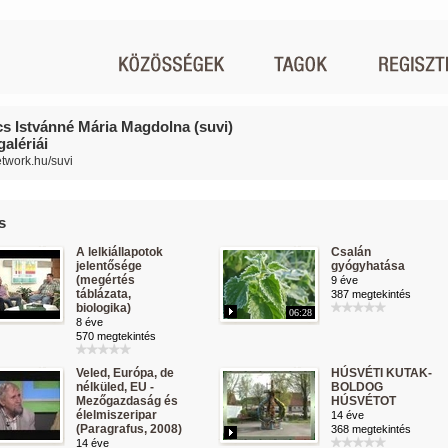
s Istvánné Mária Magdolna (suvi)
alériái
etwork.hu/suvi
s
A lelkiállapotok
Csalán
jelentősége
gyógyhatása
(megértés
9 éve
táblázata,
387 megtekintés
biologika)
06:28
8 éve
570 megtekintés
Veled, Európa, de
HÚSVÉTI KUTAK-
nélküled, EU -
BOLDOG
Mezőgazdaság és
HÚSVÉTOT
élelmiszeripar
14 éve
(Paragrafus, 2008)
368 megtekintés
14 éve