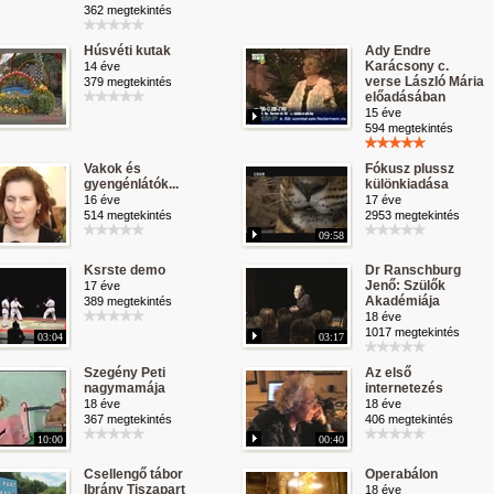
362 megtekintés
Húsvéti kutak
Ady Endre
Karácsony c.
14 éve
verse László Mária
379 megtekintés
előadásában
15 éve
594 megtekintés
Vakok és
Fókusz plussz
gyengénlátók...
különkiadása
16 éve
17 éve
514 megtekintés
2953 megtekintés
09:58
Ksrste demo
Dr Ranschburg
Jenő: Szülők
17 éve
Akadémiája
389 megtekintés
18 éve
1017 megtekintés
03:04
03:17
Szegény Peti
Az első
nagymamája
internetezés
18 éve
18 éve
367 megtekintés
406 megtekintés
10:00
00:40
Csellengő tábor
Operabálon
Ibrány Tiszapart
18 éve