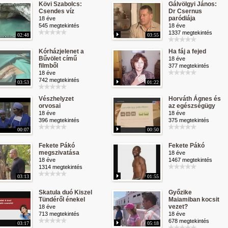
Kövi Szabolcs:
Gálvölgyi János:
Csendes víz
Dr Csernus
paródiája
18 éve
545 megtekintés
18 éve
1337 megtekintés
02:48
03:55
Kórházjelenet a
Ha fáj a fejed
Bűvölet című
18 éve
filmből
377 megtekintés
18 éve
742 megtekintés
03:53
01:22
Vészhelyzet
Horváth Ágnes és
orvosai
az egészségügy
18 éve
18 éve
396 megtekintés
375 megtekintés
00:07
00:50
Fekete Pákó
Fekete Pákó
megszivatása
18 éve
18 éve
1467 megtekintés
1314 megtekintés
03:13
01:55
Skatula duó Kiszel
Győzike
Tündéről énekel
Maiamiban kocsit
vezet?
18 éve
713 megtekintés
18 éve
678 megtekintés
03:17
05:18