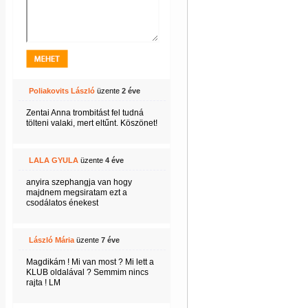
Poliakovits László
üzente
2 éve
Zentai Anna trombitást fel tudná
tölteni valaki, mert eltűnt. Köszönet!
LALA GYULA
üzente
4 éve
anyira szephangja van hogy
majdnem megsiratam ezt a
csodálatos énekest
László Mária
üzente
7 éve
Magdikám ! Mi van most ? Mi lett a
KLUB oldalával ? Semmim nincs
rajta ! LM