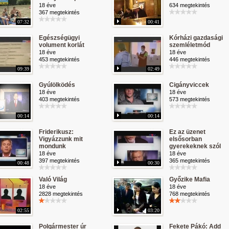
18 éve
634 megtekintés
367 megtekintés
07:32
00:41
Egészségügyi
Kórházi gazdasági
volument korlát
szemléletmód
18 éve
18 éve
453 megtekintés
446 megtekintés
09:39
02:49
Gyúlölködés
Cigányviccek
18 éve
18 éve
403 megtekintés
573 megtekintés
00:14
00:14
Friderikusz:
Ez az üzenet
Vigyázzunk mit
elsősorban
mondunk
gyerekeknek szól
18 éve
18 éve
397 megtekintés
365 megtekintés
00:48
00:30
Való Világ
Győzike Mafia
18 éve
18 éve
2828 megtekintés
768 megtekintés
02:55
03:20
Polgármester úr
Fekete Pákó: Add