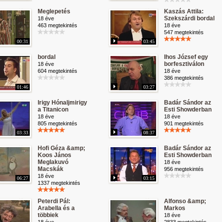
Meglepetés
Kaszás Attila:
Szekszárdi bordal
18 éve
463 megtekintés
18 éve
547 megtekintés
00:31
03:45
bordal
Ihos József egy
borfesztiválon
18 éve
604 megtekintés
18 éve
386 megtekintés
01:46
03:27
Irigy Hónaljmirigy
Badár Sándor az
a Titanicon
Esti Showderban
18 éve
18 éve
805 megtekintés
901 megtekintés
03:33
08:37
Hofi Géza &amp;
Badár Sándor az
Koos János
Esti Showderban
Meglakuvó
18 éve
Macskák
956 megtekintés
18 éve
06:27
03:15
1337 megtekintés
Peterdi Pál:
Alfonso &amp;
Arabella és a
Markos
többiek
18 éve