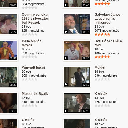
18 éve
2833 megtekintés
984 megtekintés
06:00
03:46
Country zenekar
Gálvölgyi János:
1987 szilveszteri
Legyen ön is
buli Fészek
milliomos
18 éve
18 éve
828 megtekintés
2075 megtekintés
02:27
08:43
Galla Miklós :
Hofi Géza : Piál a
Nevek
föld
18 éve
18 éve
998 megtekintés
1067 megtekintés
03:57
08:50
Ványadt bácsi
Mulder
18 éve
18 éve
1604 megtekintés
396 megtekintés
08:36
02:59
Mulder és Scally
X Akták
18 éve
18 éve
418 megtekintés
425 megtekintés
03:18
02:25
X Akták
X Akták
18 éve
18 éve