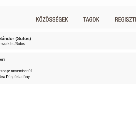
Sándor (Sutos)
network.hu/Sutos
érfi
0
ésnap:
november 01.
lés:
Püspökladány