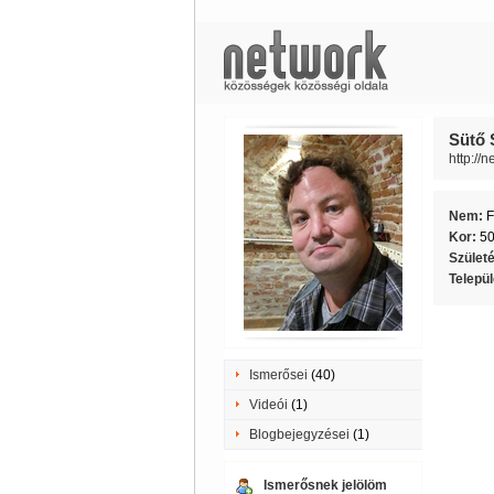
Sütő 
http://
Nem:
F
Kor:
5
Szület
Telepü
Ismerősei
(40)
Videói
(1)
Blogbejegyzései
(1)
Ismerősnek jelölöm