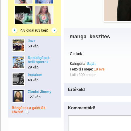
4/8 oldal (63 kép)
manga_keszites
Jazz
50 kép
Címkék:
Repülőgépek
helikopterek
Kategória:
Saját
29 kép
Feltöltés ideje:
19 éve
Irodalom
Látta 309 ember.
48 kép
Értékeld
Zámbó Jimmy
127 kép
Kommentáld!
Böngéssz a galériák
között!