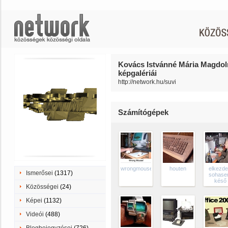
Kovács Istvánné Mária Magdoln
képgalériái
http://network.hu/suvi
Számítógépek
wrongmouse
houten
elkezde
Ismerősei
(1317)
sohas
késő
Közösségei
(24)
Képei
(1132)
Videói
(488)