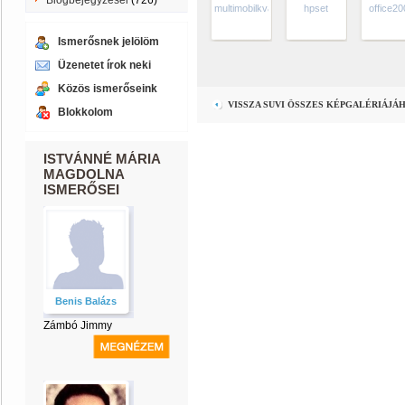
Blogbejegyzései
(726)
multimobilkvarcóra
hpset
office20
Ismerősnek jelölöm
Üzenetet írok neki
Közös ismerőseink
VISSZA SUVI ÖSSZES KÉPGALÉRIÁJÁ
Blokkolom
ISTVÁNNÉ MÁRIA
MAGDOLNA
ISMERŐSEI
Benis Balázs
Zámbó Jimmy