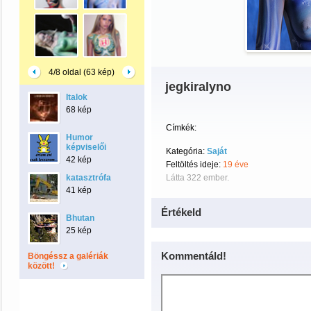
4/8 oldal (63 kép)
jegkiralyno
Italok
68 kép
Címkék:
Humor
képviselői
Kategória:
Saját
42 kép
Feltöltés ideje:
19 éve
katasztrófa
Látta 322 ember.
41 kép
Értékeld
Bhutan
25 kép
Kommentáld!
Böngéssz a galériák
között!