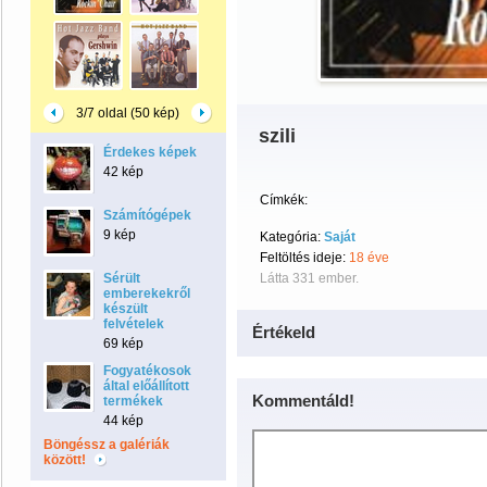
3/7 oldal (50 kép)
szili
Érdekes képek
42 kép
Címkék:
Számítógépek
9 kép
Kategória:
Saját
Feltöltés ideje:
18 éve
Sérült
Látta 331 ember.
emberekekről
készült
felvételek
Értékeld
69 kép
Fogyatékosok
által előállított
Kommentáld!
termékek
44 kép
Böngéssz a galériák
között!