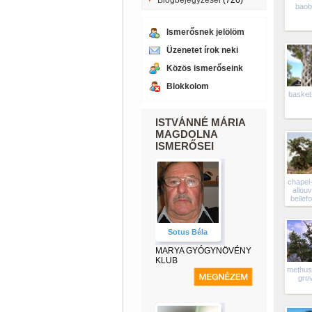
Blogbejegyzései
(726)
baob
Ismerősnek jelölöm
Üzenetet írok neki
Közös ismerőseink
Blokkolom
basket
ISTVÁNNÉ MÁRIA
MAGDOLNA
ISMERŐSEI
chapel
allouvi
bellef
Sotus Béla
MARYA GYÓGYNÖVÉNY
KLUB
methus
gro