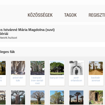
s Istvánné Mária Magdolna (suvi)
ériái
etwork.hu/suvi
leges fák
n-
arbol-del-
banyan-
banyan-tree
axel-
baobab-
ve
tule
tree-aerial-
erlandson
avenue
root