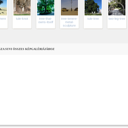
enere
tule-knot
tree-that-
tree-tenere-
tule-tree
two-leg-tree
owns-itself
metal-
sculpture
SZA SUVI ÖSSZES KÉPGALÉRIÁJÁHOZ