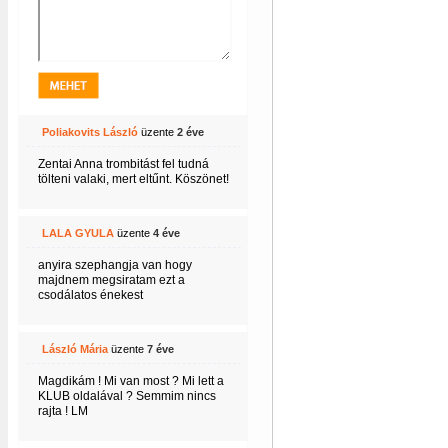
Poliakovits László
üzente
2 éve
Zentai Anna trombitást fel tudná
tölteni valaki, mert eltűnt. Köszönet!
LALA GYULA
üzente
4 éve
anyira szephangja van hogy
majdnem megsiratam ezt a
csodálatos énekest
László Mária
üzente
7 éve
Magdikám ! Mi van most ? Mi lett a
KLUB oldalával ? Semmim nincs
rajta ! LM