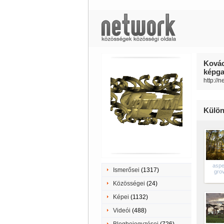
Kovác
képgal
http://n
Külön
aspe
Ismerősei
(1317)
gro
Közösségei
(24)
Képei
(1132)
Videói
(488)