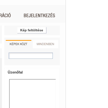
Kép feltöltése
KÉPEK KÖZT
MINDENBEN
Üzenőfal