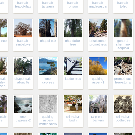
ab
baobab-
baobab-
baobab-
baobab-
baobab-
teapot-ifaty
tanzania
prison
madagascar
toilet
-tree
baobab-
chapel-oak
chandelier-
bristlecone-
general-
zimbabwe
tree
prometheus
sherman-
sequoia
-oak-
chapel-oak-
lone-
ladder-tree
quaking-
prometheus-
lle-
allouville
cypress
aspen-1
tree-stump
osse
elah-
lone-
quaking-
sri-maha-
ta-prohm-
sri-maha-
ve
cypress-2
aspen-
bodhi
banyan
bodhi-tree
winter-snow