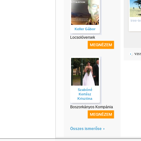
tree-t
Keller Gábor
Locsolóversek
VIS
Szabóné
Kertész
Krisztina
Boszorkányos Kompánia
Összes ismerőse