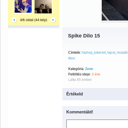
4/6 oldal (44 kép)
Spike Dilo 15
Címkék:
hiphop
jokerxiii
lajcsi
mulató
tibor
Kategória:
Zene
Feltöltés ideje:
3 éve
Látta 85 ember.
Értékeld
Kommentáld!