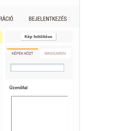
Kép feltöltése
KÉPEK KÖZT
MINDENBEN
Üzenőfal