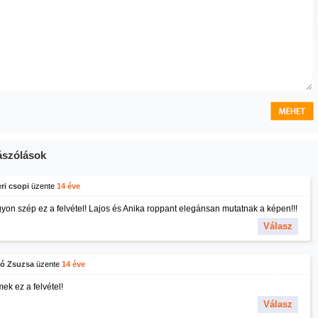
szólások
ri csopi
üzente
14 éve
yon szép ez a felvétel! Lajos és Anika roppant elegánsan mutatnak a képen!!!
Válasz
ó Zsuzsa
üzente
14 éve
ek ez a felvétel!
Válasz