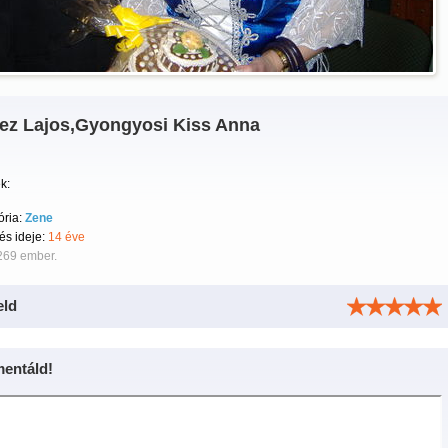
ez Lajos,Gyongyosi Kiss Anna
k:
ória:
Zene
tés ideje:
14 éve
269 ember.
eld
entáld!