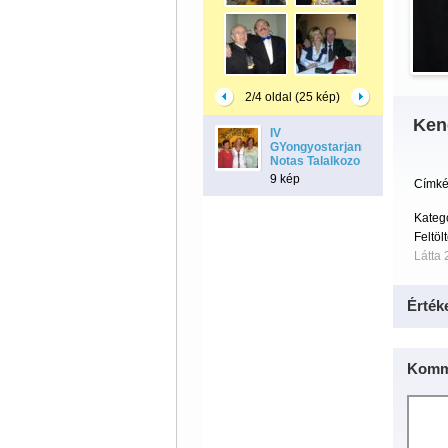
2/4 oldal (25 kép)
Ken
IV
GYongyostarjani
Notas Talalkozo
9 kép
Címké
Kateg
Feltöl
Látta 
Érték
Komm