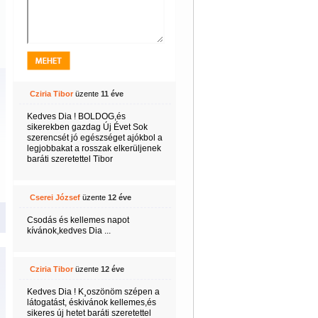
Cziria Tibor
üzente
11 éve
Kedves Dia ! BOLDOG,és
sikerekben gazdag Új Évet Sok
szerencsét jó egészséget ajókbol a
legjobbakat a rosszak elkerüljenek
baráti szeretettel Tibor
Cserei József
üzente
12 éve
Csodás és kellemes napot
kívánok,kedves Dia ...
Cziria Tibor
üzente
12 éve
Kedves Dia ! K¸oszönöm szépen a
látogatást, éskivánok kellemes,és
sikeres új hetet baráti szeretettel