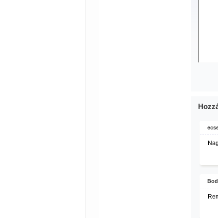
Hozzá
ecse
Nag
Bod
Rem