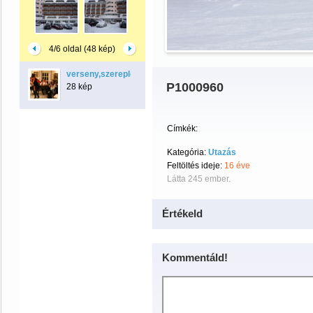
4/6 oldal (48 kép)
verseny,szereplés,lemezborító
P1000960
28 kép
Címkék:
Kategória:
Utazás
Feltöltés ideje:
16 éve
Látta 245 ember.
Értékeld
Kommentáld!