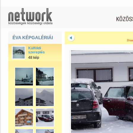
ÉVA KÉPGALÉRIÁI
Diav
Külföldi
szereplés
48 kép