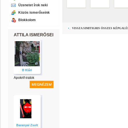
Üzenetet írok neki
Közös ismerőseink
Blokkolom
VISSZA SIMITIGRIS ÖSSZES KÉPGAL
ATTILA ISMERŐSEI
B Klári
Apokrif-iratok
Baranyai Zsolt