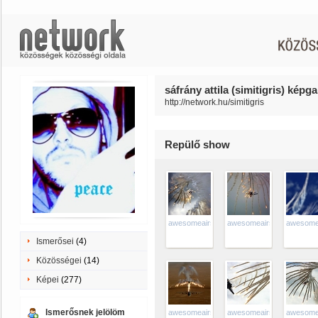
sáfrány attila (simitigris) képga
http://network.hu/simitigris
Repülő show
awesomeairshow
awesomeairshow
awesome
Ismerősei
(4)
Közösségei
(14)
Képei
(277)
Ismerősnek jelölöm
awesomeairshow
awesomeairshow
awesome