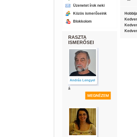
Üzenetet írok neki
Közös ismerőseink
Hobbij
Kedven
Blokkolom
Kedven
Kedven
RASZTA
ISMERŐSEI
András Lengyel
á