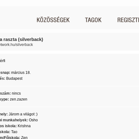
a raszta (silverback)
network.hu/silverback
érfi
8
ésnap:
március 18.
lés:
Budapest
nszám:
nincs
kype:
zen.zazen
ely:
Járom a világot :)
i munkahelyek:
Osho
os iskola:
Krishna
skola:
Tao
m/Főiskola:
Zen