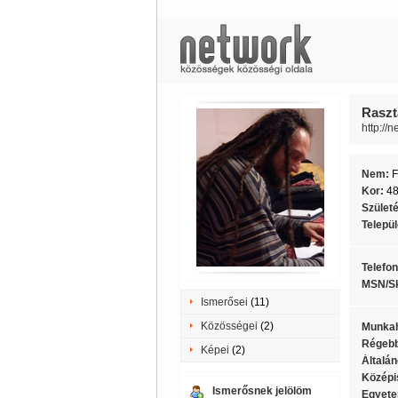
Raszt
http://
Nem:
F
Kor:
4
Szület
Telepü
Telefo
MSN/S
Ismerősei
(11)
Közösségei
(2)
Munkah
Régebb
Képei
(2)
Általán
Középi
Ismerősnek jelölöm
Egyete