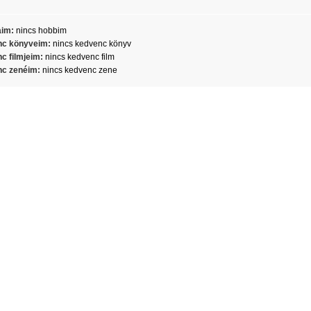
aim:
nincs hobbim
c könyveim:
nincs kedvenc könyv
c filmjeim:
nincs kedvenc film
c zenéim:
nincs kedvenc zene