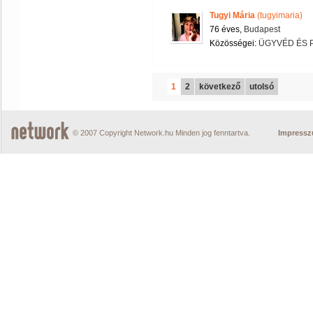
Tugyi Mária
(tugyimaria)
76 éves,
Budapest
Közösségei:
ÜGYVÉD ÉS 
1
2
következő
utolsó
© 2007 Copyright Network.hu Minden jog fenntartva.
Impress