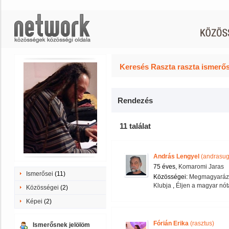
Keresés Raszta raszta ismerős
Rendezés
11 találat
András Lengyel
(andrasug
75 éves,
Komaromi Jaras
Ismerősei
(11)
Közösségei:
Megmagyarázha
Klubja
,
Éljen a magyar nót
Közösségei
(2)
Képei
(2)
Fórián Erika
(rasztus)
Ismerősnek jelölöm