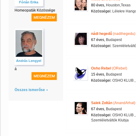
Fórián Erika
80 éves,
Houston,Texas
Homeopaták Közössége
Közösségei:
Lélekre Hang
nádi hegedű
(nadihegedu)
67 éves,
Budapest
Közösségei:
Szemléletvált
András Lengyel
Osho Rebel
(ORebel)
á
15 éves,
Budapest
Közösségei:
OSHO KLUB
Összes ismerőse
Salek Zoltán
(AnandArhat)
67 éves,
Budapest
Közösségei:
OSHO KLUB
,
Szemléletváltók Klubja