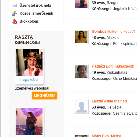
39 éves,
Szeged
Üzenetet írok neki
Közösségei:
Jógázók Közö
Közös ismerőseink
Blokkolom
Gombos Ildikó
(ildikoo77)
RASZTA
48 éves,
Miskolc
ISMERŐSEI
Közösségei:
Főnix spirituál
Hatházi Edit
(hathaziedit)
49 éves,
Kiskunhalas
Közösségei:
Osho Meditác
Tugyi Mária
Személyes weboldal
László Attila
(natnet)
63 éves,
Helvécia
Közösségei:
Szemléletvált
Mátis Éva
(Metis)