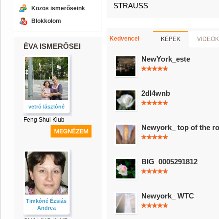
STRAUSS
Közös ismerőseink
Blokkolom
KÉPEK
VIDEÓK
Kedvencei
ÉVA ISMERŐSEI
NewYork_este
2dl4wnb
vetró lászlóné
Feng Shui Klub
Newyork_ top of the r
BIG_0005291812
Newyork_ WTC
Timkóné Ézsiás
Andrea