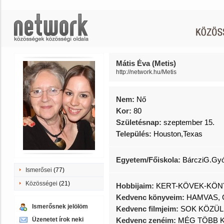
Mátis Éva (Metis)
http://network.hu/Metis
Nem:
Nő
Kor:
80
Születésnap:
szeptember 15.
Település:
Houston,Texas
Egyetem/Főiskola:
BárcziG.Gyó
Ismerősei
(77)
Közösségei
(21)
Hobbijaim:
KERT-KÖVEK-KÖN
Kedvenc könyveim:
HAMVAS, 
Ismerősnek jelölöm
Kedvenc filmjeim:
SOK KÖZÜL
Üzenetet írok neki
Kedvenc zenéim:
MÉG TÖBB K