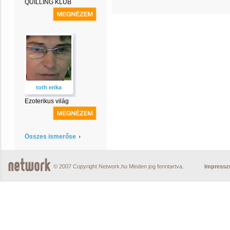
QUILLING KLUB
toth erika
Ezoterikus világ
Összes ismerőse
© 2007 Copyright Network.hu Minden jog fenntartva.
Impress