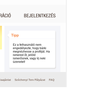
Tipp
Ez a felhasználó nem
engedélyezte, hogy bárki
megnézhesse a profilját. Ha
ismered őt, jelöld
ismerősnek, vagy írj neki
üzenetet!
iaajánlat
Széchenyi Terv Pályázat
FAQ