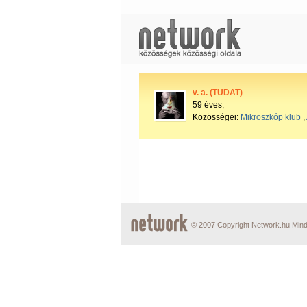
v. a. (TUDAT)
59 éves,
Közösségei:
Mikroszkóp klub
,
© 2007 Copyright Network.hu Minde