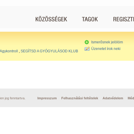
Ismerősnek jelölöm
Üzenetet írok neki
Agykontroll
,
SEGÍTSD A GYÓGYULÁSOD KLUB
n jog fenntartva.
Impresszum
Felhasználási feltételek
Adatvédelem
Méd