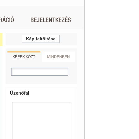
Kép feltöltése
KÉPEK KÖZT
MINDENBEN
Üzenőfal