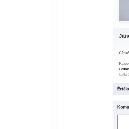
Ján
Címké
Kateg
Feltöl
Látta 
Érték
Komm