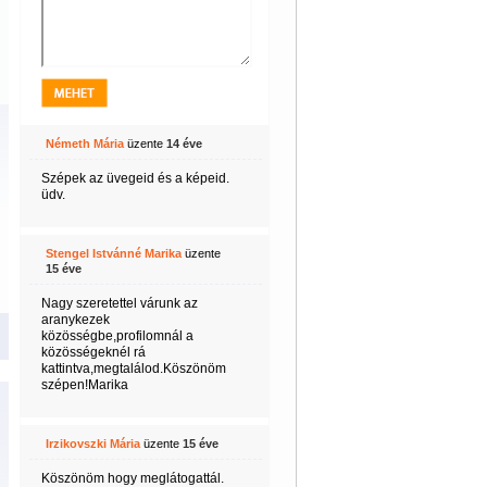
Németh Mária
üzente
14 éve
Szépek az üvegeid és a képeid.
üdv.
Stengel Istvánné Marika
üzente
15 éve
Nagy szeretettel várunk az
aranykezek
közösségbe,profilomnál a
közösségeknél rá
kattintva,megtalálod.Köszönöm
szépen!Marika
Irzikovszki Mária
üzente
15 éve
Köszönöm hogy meglátogattál.