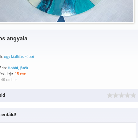
os angyala
k:
egy kiállítás képei
ória:
Hobbi, játék
tés ideje:
15 éve
149 ember.
eld
entáld!