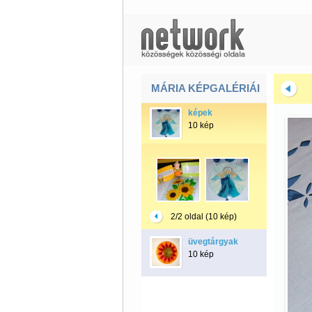
MÁRIA KÉPGALÉRIÁI
képek
10 kép
2/2 oldal (10 kép)
üvegtárgyak
10 kép