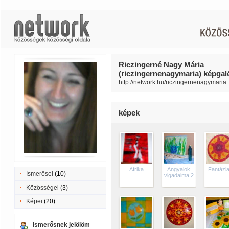
Riczingerné Nagy Mária
(riczingernenagymaria) képgalé
http://network.hu/riczingernenagymaria
képek
Afrika
Angyalok
Fantázi
Ismerősei
(10)
vigadalma 2
Közösségei
(3)
Képei
(20)
Ismerősnek jelölöm