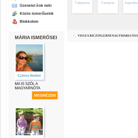
Tulipántos
Fantázia
Naprafo
Üzenetet írok neki
Közös ismerőseink
Blokkolom
VISSZA RICZINGERNENAGYMARIA ÖS
MÁRIA ISMERŐSEI
Czitros Noémi
MA IS SZÓL A
MAGYARNÓTA