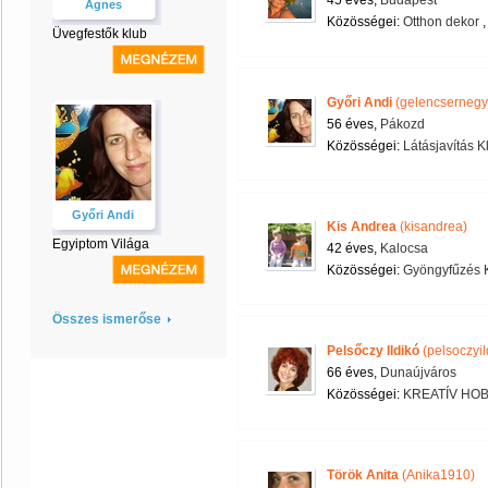
45 éves,
Budapest
Ágnes
Közösségei:
Otthon dekor
Üvegfestők klub
Győri Andi
(gelencsernegy
56 éves,
Pákozd
Közösségei:
Látásjavítás K
Győri Andi
Kis Andrea
(kisandrea)
Egyiptom Világa
42 éves,
Kalocsa
Közösségei:
Gyöngyfűzés 
Összes ismerőse
Pelsőczy Ildikó
(pelsoczyil
66 éves,
Dunaújváros
Közösségei:
KREATÍV HOB
Török Anita
(Anika1910)