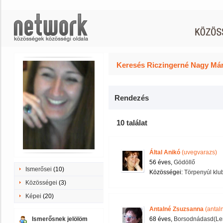
Keresés Riczingerné Nagy Már
Rendezés
10 találat
Által Anikó
(uvegvarazs)
56 éves,
Gödöllő
Ismerősei
(10)
Közösségei:
Törpenyúl klu
Közösségei
(3)
Képei
(20)
Antalné Zsuzsanna
(antal
Ismerősnek jelölöm
68 éves,
Borsodnádasd(Le