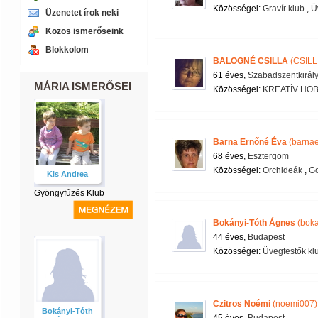
Közösségei:
Gravír klub
,
Ü
Üzenetet írok neki
Közös ismerőseink
Blokkolom
BALOGNÉ CSILLA
(CSILL
61 éves,
Szabadszentkirál
MÁRIA ISMERŐSEI
Közösségei:
KREATÍV HOB
Barna Ernőné Éva
(barna
68 éves,
Esztergom
Közösségei:
Orchideák
,
Go
Kis Andrea
Gyöngyfűzés Klub
Bokányi-Tóth Ágnes
(boka
44 éves,
Budapest
Közösségei:
Üvegfestők kl
Czitros Noémi
(noemi007)
Bokányi-Tóth