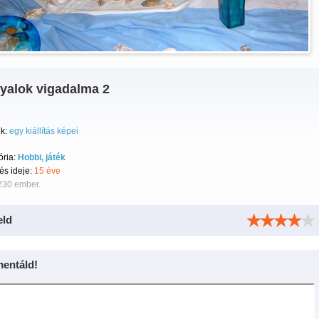
yalok vigadalma 2
k:
egy kiállítás képei
ória:
Hobbi, játék
tés ideje:
15 éve
230 ember.
eld
entáld!