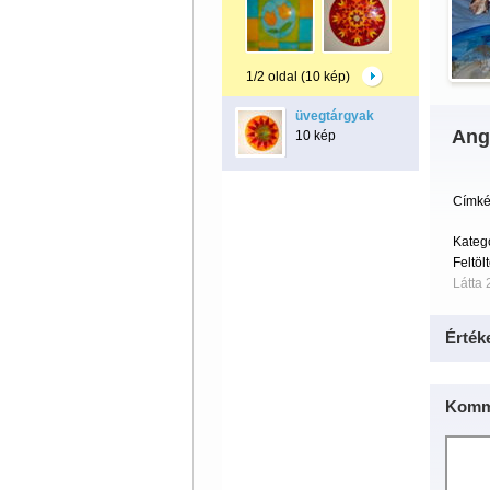
1/2 oldal (10 kép)
üvegtárgyak
Ang
10 kép
Címké
Kateg
Feltöl
Látta 
Érték
Komm