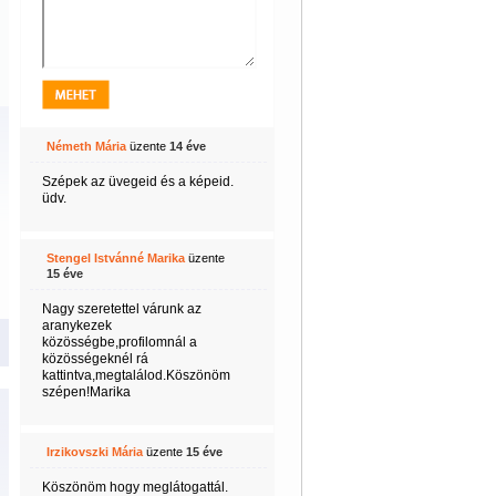
Németh Mária
üzente
14 éve
Szépek az üvegeid és a képeid.
üdv.
Stengel Istvánné Marika
üzente
15 éve
Nagy szeretettel várunk az
aranykezek
közösségbe,profilomnál a
közösségeknél rá
kattintva,megtalálod.Köszönöm
szépen!Marika
Irzikovszki Mária
üzente
15 éve
Köszönöm hogy meglátogattál.