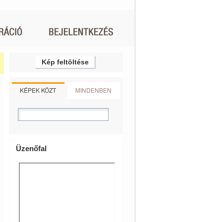
Kép feltöltése
KÉPEK KÖZT
MINDENBEN
Üzenőfal