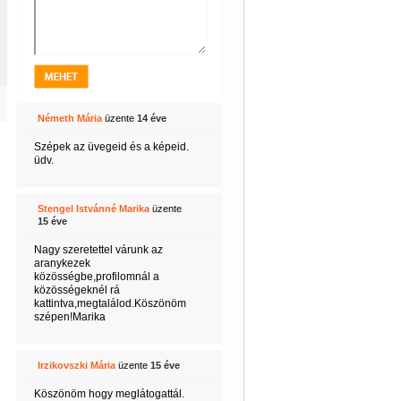
Németh Mária
üzente
14 éve
Szépek az üvegeid és a képeid.
üdv.
Stengel Istvánné Marika
üzente
15 éve
Nagy szeretettel várunk az
aranykezek
közösségbe,profilomnál a
közösségeknél rá
kattintva,megtalálod.Köszönöm
szépen!Marika
Irzikovszki Mária
üzente
15 éve
Köszönöm hogy meglátogattál.