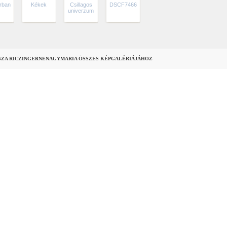
rban
Kékek
Csillagos
DSCF7466
univerzum
SZA RICZINGERNENAGYMARIA ÖSSZES KÉPGALÉRIÁJÁHOZ