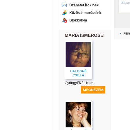
Libaso
Üzenetet írok neki
Közös ismerőseink
Blokkolom
VIS
MÁRIA ISMERŐSEI
BALOGNÉ
CSILLA
Gyöngyfűzés Klub