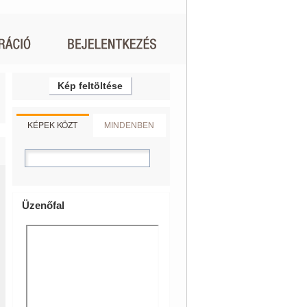
Kép feltöltése
KÉPEK KÖZT
MINDENBEN
Üzenőfal