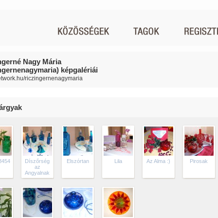
ngerné Nagy Mária
ingernenagymaria) képgalériái
network.hu/riczingernenagymaria
árgyak
8454
Díszőrség
Elszórtan
Lila
Az Alma :)
Pirosak
az
Angyalnak